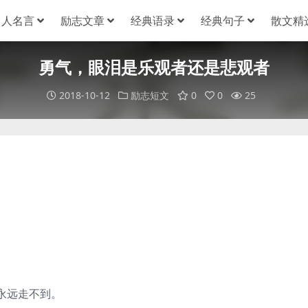
名人名言
励志文章
经典语录
经典句子
散文精
勇气，眼泪是乐观者还是悲观者
2018-10-12
励志短文
0
0
25
永远走不到。