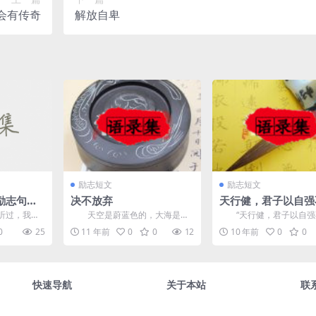
会有传奇
解放自卑
励志短文
励志短文
励志句子
决不放弃
天行健，君子以自强
过，我爱
天空是蔚蓝色的，大海是深
“天行健，君子以自强
我渴望在一
蓝色的，花是彩色的，世界更是
息。”（乾卦） ...
0
25
11 年前
0
0
12
10 年前
0
0
多姿多彩的。但是，我的世...
快速导航
关于本站
联