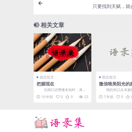
只要找到天赋，就
相关文章
励志短文
励志短文
把握现在
微信唯美阳光的
分享
当我们还懵懂未知时，身上
我的伤口从未被听
便背负着一个使命，或者说是一
你到最后。 2，
10 年前
0
0
23
7 年前
0
个责任吧。 ...
生中被收...