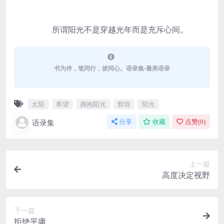
所谓阳光不是穿越光年而是充斥心间。
书为伴，笔同行，彼同心。语录集-最美语录
太阳
希望
拥抱阳光
辉煌
阳光
语录集
分享
收藏
点赞(
0
)
上一篇
高度决定视野
下一篇
拒绝平庸