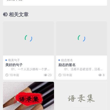
相关文章
唯美句子
励志签名
美好的句子
励志的签名
01、一个人至少拥有一个梦
01、活着不是硬道理，活着并
想，有一个理由去坚强。 0
硬着才是道理。 02、旁观者
10 年前
23
10 年前
8
2、幸...
的...