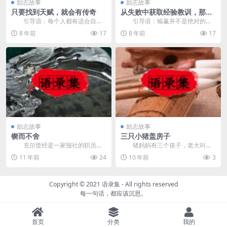
励志故事
励志故事
只要找到天赋，就会有传奇
从失败中获取经验教训，那么
就不算输
引导语：每个人都有适合自己
引导语：输赢并不是绝对的，
发展的方向，只是很多时候我们很
从失败中吸取经验和教训，何尝不
8 年前
17
8 年前
17
难找到，当你找到自己...
是一种得呢？ &nb...
励志故事
励志故事
锲而不舍
三只小猪盖房子
克尔曾经是一家报社的职员。
猪妈妈有三个孩子，老大叫呼
他刚到报社当广告业务员时，对自
呼，老二叫噜噜，还有一个老三叫
11 年前
24
10 年前
3
己很有信心，他给经理...
嘟嘟。 ...
Copyright © 2021
语录集
- All rights reserved
每一句话，都应该沉思。
首页
分类
我的