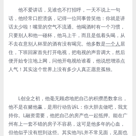
他不爱讲话，见谁也不打招呼，一天不说上一句
话，他经常口腔溃疡，记得一位同事曾笑他：你就是讲
话太少啦！嘴里的空气不流通。他喝酒时有一个习惯，
只要别人和他一碰杯，他马上干，而且是低着头喝，从
不去在意别人杯里的酒有没有喝完。他多数是
一个人
居
住，下班回家首先打开电视，把电视的声音调大，然后
便开始专注地上网，问他开电视给谁看，他说想增添点
人气！其实这个世界上没有多少人真正愿意孤独。
L创业之初，他毫无顾虑地把自己的积攒悉数拿出，
他不是在赌他赢，是用行动告诉L：你大胆去做吧，我支
持你。L融资需要，他把自己的房产也一起抵押。能在广
州有上一套不错的房子不容易，这可是他多年的心血，
但他似乎没有想到这些。其实他与L并不常见面，见面也