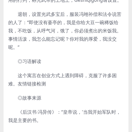
用的行列，称光武帝的土地上，Geshiqigong请设置。“
退朝，设置光武多宝后，服装冯翊补偿和法令说苦
的人了：“即使没有蒌亭的，我是你给大豆一碗稀饭给
我，不吃饭，从呼气河，饿了，你必须煮出的米饭我。
事情活泼，我怎么能忘记呢？你对我的厚爱，我没交
呢。“
◎习语解读
这个寓言在创业方式上遇到障碍，克服了许多困
难。友情链接检测
◎故事来源
《后汉书·冯异传》：“皇帝说，'当我开始军队时，
我是主要的书。