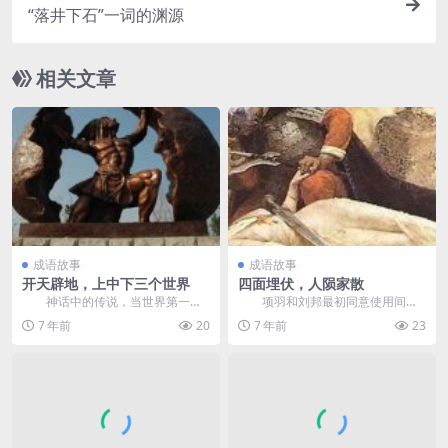
“落井下石”一词的渊源
相关文章
成语故事
成语故事
开天辟地，上中下三个世界
四面埋伏，人陨家散
神话中的传说，当世界第一
项羽和刘邦最初同意使用间隙
时，天与地是同一个。世界就像一
（在今天河南 荣县 贾鲁河）作为边
7 年前
20
7 年前
23
个鸡蛋，天堂和地球的创...
界，并且不互相侵...