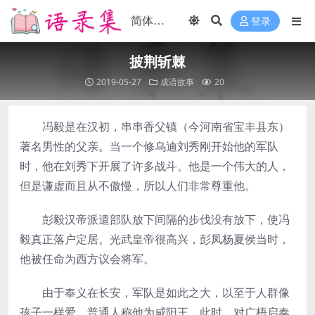
登录
披荆斩棘
2019-05-27
成语故事
20
冯毅是在汉初，串串香父镇（今河南省宝丰县东）
著名男性的父亲。当一个修乌迪刘秀刚开始他的军队
时，他在刘秀下开展了许多战斗。他是一个伟大的人，
但是谦虚而且从不傲慢，所以人们非常尊重他。
彭毅汉帝派遣部队放下间隔的步伐没有放下，使冯
毅真正落户定居。光武皇帝很高兴，彭凤杨夏侯当时，
他被任命为西方议会将军。
由于奉义在长安，军队是如此之大，以至于人群像
孩子一样爱。普通人称他为咸阳王。此时，对广梧启奏