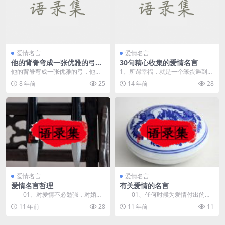
爱情名言
爱情名言
他的背脊弯成一张优雅的弓，
30句精心收集的爱情名言
他的心上插着一支箭。——
他的背脊弯成一张优雅的弓，他的
1、所谓幸福，就是一个笨蛋遇到一
《明晓溪》
心上插着一支箭。
个傻瓜，引来无数人的羡慕和嫉
8 年前
25
14 年前
28
妒，风风雨雨，平平淡...
爱情名言
爱情名言
爱情名言哲理
有关爱情的名言
01、对爱情不必勉强，对婚姻
01、任何时候为爱情付出的一
则要负责。——罗兰 &n...
切都不会白白浪费。——塔...
11 年前
28
11 年前
11