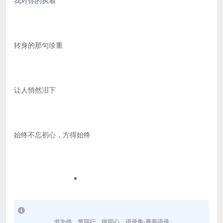
我对你的执着
转身的那句珍重
让人悄然泪下
始终不忘初心，方得始终
书为伴，笔同行，彼同心。语录集-最美语录