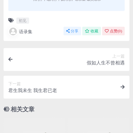
初见
语录集
分享
收藏
点赞(
0
)
上一篇
假如人生不曾相遇
下一篇
君生我未生 我生君已老
相关文章