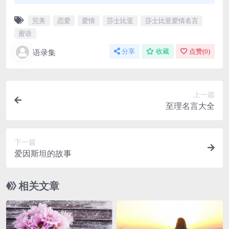
完美
恋爱
爱情
莎士比亚
莎士比亚爱情名言
蜜语
语录集
分享
收藏
点赞(
0
)
上一篇
至理名言大全
下一篇
爱因斯坦的故事
相关文章