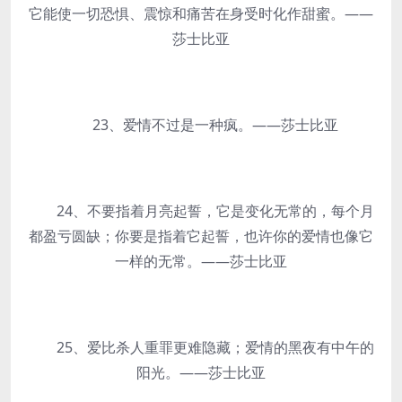
它能使一切恐惧、震惊和痛苦在身受时化作甜蜜。——
莎士比亚
23、爱情不过是一种疯。——莎士比亚
24、不要指着月亮起誓，它是变化无常的，每个月
都盈亏圆缺；你要是指着它起誓，也许你的爱情也像它
一样的无常。——莎士比亚
25、爱比杀人重罪更难隐藏；爱情的黑夜有中午的
阳光。——莎士比亚