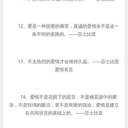
12、爱是一种甜蜜的痛苦，真诚的爱情永不是走一
条平坦的道路的。——莎士比亚
13、不太热烈的爱情才会维持久远。——莎士比亚
爱情名言
14、爱情不是花荫下的甜言，不是桃花源中的蜜
语，不是轻绵的眼泪，更不是死硬的强迫，爱情是建立
在共同语言的基础上的。——莎士比亚