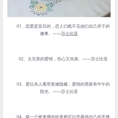
01、恋爱是盲目的，恋人们瞧不见他们自己所干的
傻事。——
莎士比亚
02、太完美的爱情，伤心又伤身。——莎士比亚
03、爱比杀人重罪更难隐藏；爱情的黑夜有中午的
阳光。——莎士比亚
04、每一个被束缚的奴隶都可以凭着他自己的手挣