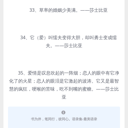
33、草率的婚姻少美满。——莎士比亚
34、它（爱）叫懦夫变得大胆，却叫勇士变成懦
夫。——莎士比亚
35、爱情是叹息吹起的一阵烟；恋人的眼中有它净
化了的火星；恋人的眼泪是它激起的波涛。它又是最智
慧的疯狂，哽喉的苦味，吃不到嘴的蜜糖。——莎士比
亚
书为伴，笔同行，彼同心。语录集-最美语录