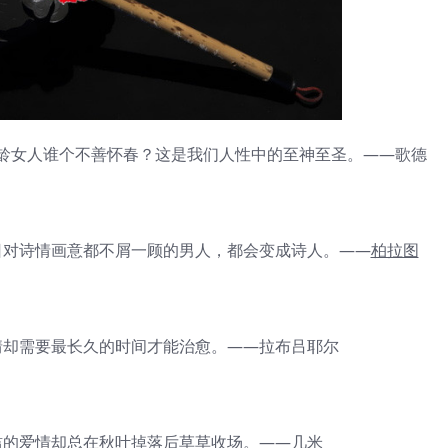
女人谁个不善怀春？这是我们人性中的至神至圣。——歌德
对诗情画意都不屑一顾的男人，都会变成诗人。——
柏拉图
却需要最长久的时间才能治愈。——拉布吕耶尔
的爱情却总在秋叶掉落后草草收场。——几米