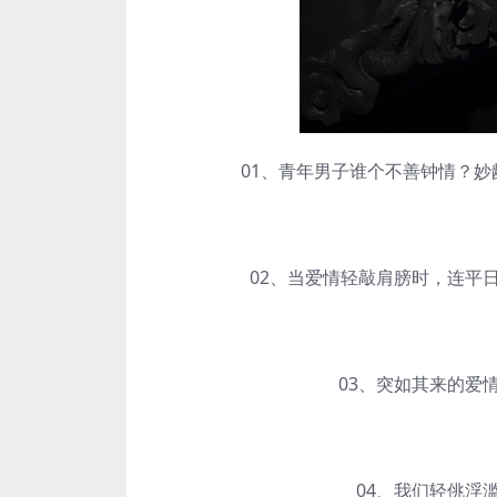
01、青年男子谁个不善钟情？妙龄
02、当爱情轻敲肩膀时，连平日
03、突如其来的爱情
04、我们轻佻浮滥