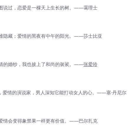
说过，恋爱是一棵天上生长的树。——霭理士
隐藏；爱情的黑夜有中午的阳光。——莎士比亚
的婚纱，我也披上了和尚的袈裟。——
张爱玲
爱情的演说家，男人深知它能打动女人的心。——塞·丹尼尔
情会变得象禁果一样更有价值。——巴尔扎克