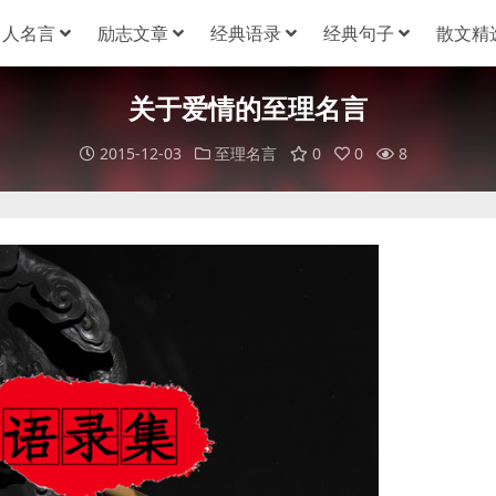
名人名言
励志文章
经典语录
经典句子
散文精
关于爱情的至理名言
2015-12-03
至理名言
0
0
8