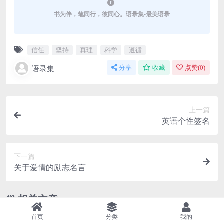
书为伴，笔同行，彼同心。语录集-最美语录
信任
坚持
真理
科学
遵循
语录集
分享
收藏
点赞(
0
)
上一篇
英语个性签名
下一篇
关于爱情的励志名言
相关文章
首页
分类
我的