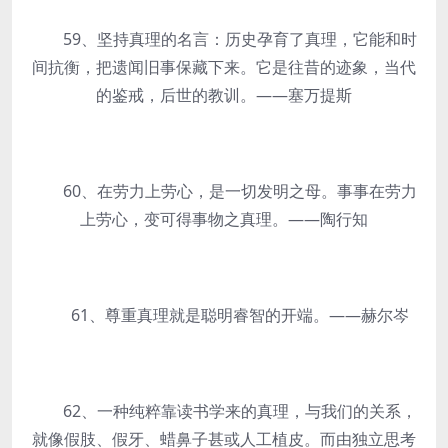
59、坚持真理的名言：历史孕育了真理，它能和时
间抗衡，把遗闻旧事保藏下来。它是往昔的迹象，当代
的鉴戒，后世的教训。——塞万提斯
60、在劳力上劳心，是一切发明之母。事事在劳力
上劳心，变可得事物之真理。——陶行知
61、尊重真理就是聪明睿智的开端。——赫尔岑
62、一种纯粹靠读书学来的真理，与我们的关系，
就像假肢、假牙、蜡鼻子甚或人工植皮。而由独立思考