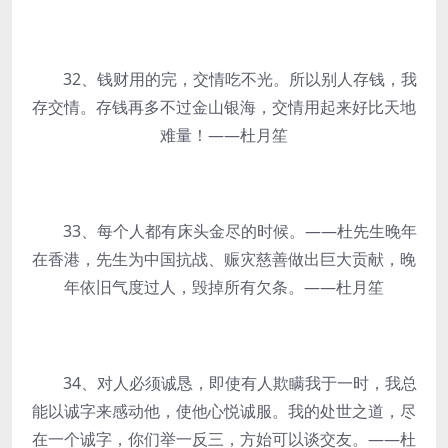
32、钱财用的完，交情吃不光。所以别人存钱，我
存交情。存钱再多不过金山银海，交情用起来好比天地
难量！——杜月笙
33、每个人都有床头金尽的时候。——杜先生晚年
在香港，先生为中国抗战、赈灾慈善做出巨大贡献，晚
年依旧气度过人，毁掉所有欠条。——杜月笙
34、对人必须诚恳，即使有人欺瞒我于一时，我总
能以诚字来感动他，使他心悦诚服。我的处世之道，尽
在一个诚字，你们举一反三，方始可以谈交友。——杜