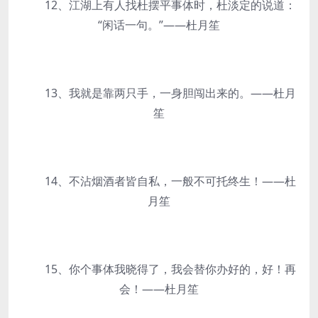
12、江湖上有人找杜摆平事体时，杜淡定的说道：
“闲话一句。”——杜月笙
13、我就是靠两只手，一身胆闯出来的。——杜月
笙
14、不沾烟酒者皆自私，一般不可托终生！——杜
月笙
15、你个事体我晓得了，我会替你办好的，好！再
会！——杜月笙