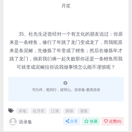
月笙
35、杜先生还曾经对一个有文化的朋友说过：你原
来是一条鲤鱼，修行了年跳了龙门变成龙了，而我呢原
来是条泥鳅，先修炼了年变成了鲤鱼；然后在修炼年才
跳了龙门，倘若我们俩一起失败那你还是一条鲤鱼而我
可就变成泥鳅拉你说我做事情怎么能不谨慎呢？
书为伴，笔同行，彼同心。语录集-最美语录
余地
杜月笙
江湖
英雄
谨慎
语录集
分享
收藏
点赞(
0
)