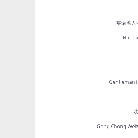
英语名人名
Not hard t
君
Gentleman is wi
功崇
Gong Chong Weizhi, 