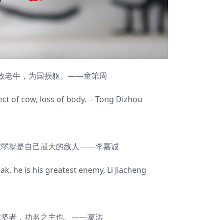
牛，为国损躯。——童第周
 of cow, loss of body. -- Tong Dizhou
就是自己最大的敌人——李嘉诚
 he is his greatest enemy, Li Jiacheng
者，功名之主也。——葛洪