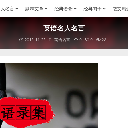
名人名言
励志文章
经典语录
经典句子
散文精
英语名人名言
2015-11-25
英语名言
0
0
28