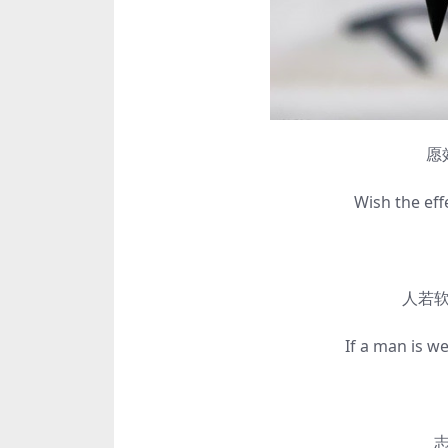
愿效老
Wish the effect
人若软弱
If a man is weak,
志坚