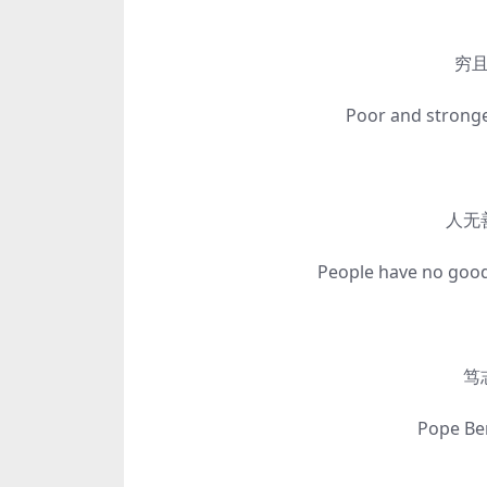
穷且益
Poor and stronger, 
人无善
People have no good, al
笃志而
Pope Benedi