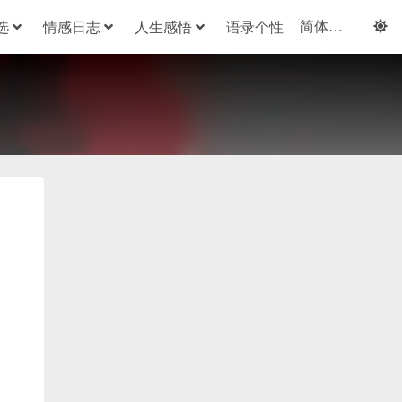
选
情感日志
人生感悟
语录个性