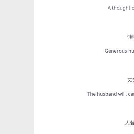
A thought of su
慷慨丈
Generous husban
丈夫之
The husband will, can 
人若有