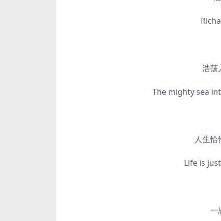
Richard,
浩荡入
The mighty sea into th
人生恰恰
Life is just 
一思尚