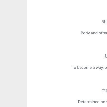
身而常
Body and often es
志以
To become a way, to d
立志没
Determined no so-c