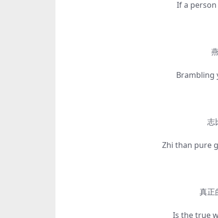
If a person is 
燕雀
Brambling yas
志比精
Zhi than pure gold
真正的
Is the true wis