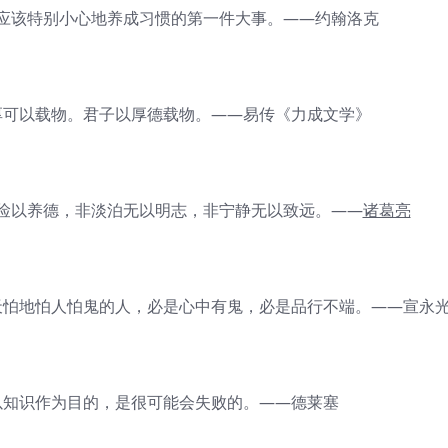
该特别小心地养成习惯的第一件大事。——约翰洛克
可以载物。君子以厚德载物。——易传《力成文学》
以养德，非淡泊无以明志，非宁静无以致远。——
诸葛亮
怕地怕人怕鬼的人，必是心中有鬼，必是品行不端。——宣永
知识作为目的，是很可能会失败的。——德莱塞