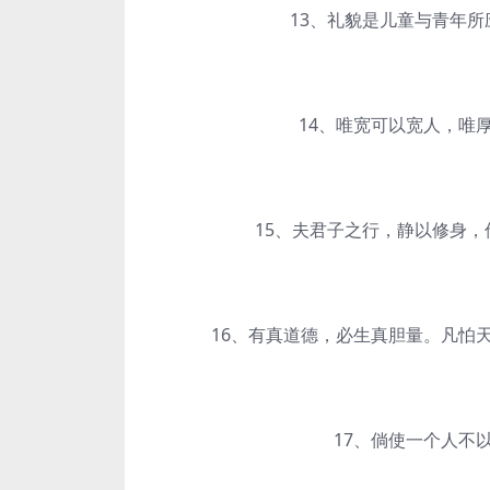
13、礼貌是儿童与青年所应
14、唯宽可以宽人，唯厚
15、夫君子之行，静以修身，俭
16、有真道德，必生真胆量。凡怕天
17、倘使一个人不以