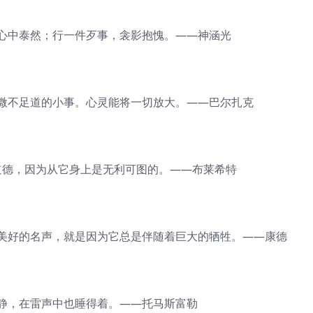
中泰然；行一件歹事，衾影抱愧。——神涵光
不足道的小事。心灵能将一切放大。——巴尔扎克
德，因为从它身上是无利可图的。——布莱希特
好的名声，就是因为它总是伴随着巨大的牺牲。——康德
，在雷声中也睡得着。——托马斯富勒