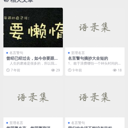
名言警句
至理名言
曾经已经过去，如今你要跟自
名言警句摘抄大全短的
己好好相处
人生的磨难是很多的，所以我们
1、敢于浪费哪怕一个钟头时间的
不可对于每一件轻微的伤害...
人，说明他还不懂得珍惜生命的全
7 年前
29
9 年前
18
部价值。&mdash...
至理名言
名言警句