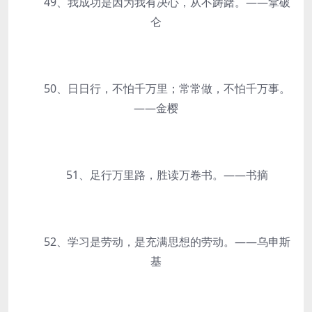
49、我成功是因为我有决心，从不踌躇。——拿破
仑
50、日日行，不怕千万里；常常做，不怕千万事。
——金樱
51、足行万里路，胜读万卷书。——书摘
52、学习是劳动，是充满思想的劳动。——乌申斯
基