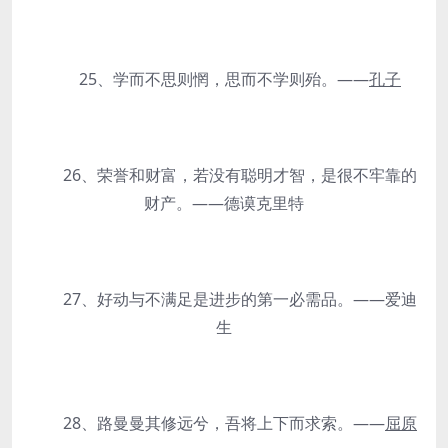
25、学而不思则惘，思而不学则殆。——
孔子
26、荣誉和财富，若没有聪明才智，是很不牢靠的
财产。——德谟克里特
27、好动与不满足是进步的第一必需品。——爱迪
生
28、路曼曼其修远兮，吾将上下而求索。——
屈原