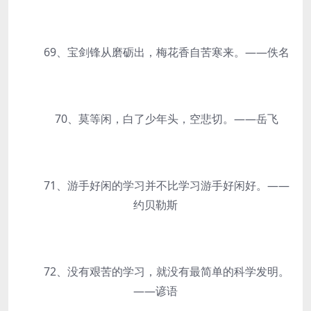
69、宝剑锋从磨砺出，梅花香自苦寒来。——佚名
70、莫等闲，白了少年头，空悲切。——岳飞
71、游手好闲的学习并不比学习游手好闲好。——
约贝勒斯
72、没有艰苦的学习，就没有最简单的科学发明。
——谚语