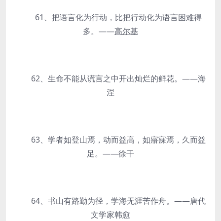
61、把语言化为行动，比把行动化为语言困难得
多。——
高尔基
62、生命不能从谎言之中开出灿烂的鲜花。——海
涅
63、学者如登山焉，动而益高，如寤寐焉，久而益
足。——徐干
64、书山有路勤为径，学海无涯苦作舟。——唐代
文学家韩愈