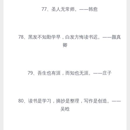
77、圣人无常师。——韩愈
78、黑发不知勤学早，白发方悔读书迟。——颜真
卿
79、吾生也有涯，而知也无涯。——庄子
80、读书是学习，摘抄是整理，写作是创造。——
吴晗