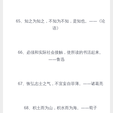
65、知之为知之，不知为不知，是知也。——《论
语》
66、必须和实际社会接触，使所读的书活起来。
——鲁迅
67、恢弘志士之气，不宜妄自菲薄。——诸葛亮
68、积土而为山，积水而为海。——荀子