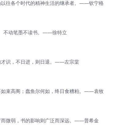
以往各个时代的精神生活的继承者。——钦宁格
不动笔墨不读书。——徐特立
才识，不日进，则日退。——左宗棠
如束高阁；蠢鱼尔何如，终日食糟粕。——袁牧
而微弱，书的影响则广泛而深远。——普希金