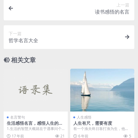
上一篇
读书感悟的名言
下一篇
哲学名言大全
相关文章
名言警句
人生感悟
生活感悟名言，感悟人生的名
人生有尺，需要有度
言
1.生活的智慧大概就在于遇事问个
有一个渔夫终日靠打渔为生，他家
为什么。 ——巴尔扎克 ...
里很穷。 穷得连床也买不起，只有
17 年前
21
6 年前
5
一张长凳，真可谓是...