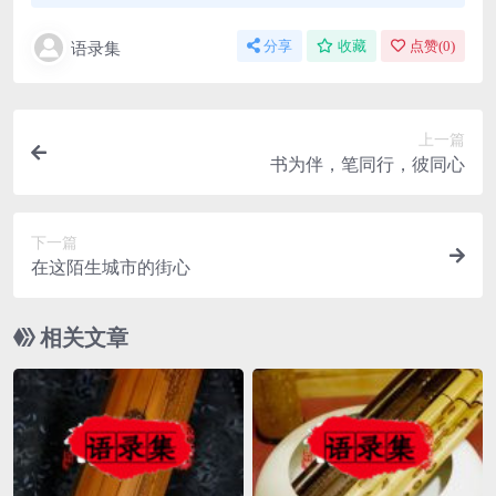
语录集
分享
收藏
点赞(
0
)
上一篇
书为伴，笔同行，彼同心
下一篇
在这陌生城市的街心
相关文章