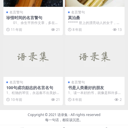
名言警句
名言警句
珍惜时间的名言警句
莫泊桑
01、余生平所作文章，多在三
***** 世上的漂亮动人的女子，每
上：乃马上，枕上，厕上也。—&m
每像是由于命运的差错似地，出生
11 年前
21
8 年前
13
da...
在一个小职员的...
名言警句
名言警句
100句成功励志的名言名句
书是人类最好的朋友
1、松驰的琴弦，永远奏不出美妙的
1、读一本好的书，就像是和许多不
乐曲。 2、只会幻想而不行动的
在场的高尚的人谈话，你会学到很
10 年前
21
8 年前
2
人，...
多有用的东西。 &...
Copyright © 2021
语录集
- All rights reserved
每一句话，都应该沉思。