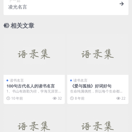
下一篇
凌光名言
相关文章
读书名言
读书名言
100句古代名人的读书名言
《爱与孤独》好词好句
1、书山有路勤为径，学海无涯苦作
生命纯属偶然，所以每个生命都要
舟。——韩愈 ...
依恋另一个生命，相依为命，结伴
10 年前
32
8 年前
22
而行。 ...