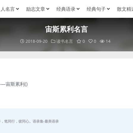
名人名言
励志文章
经典语录
经典句子
散文精
宙斯累利名言
2018-09-20
读书名言
0
0
14
宙斯累利()
伴，笔同行，彼同心。语录集-最美语录