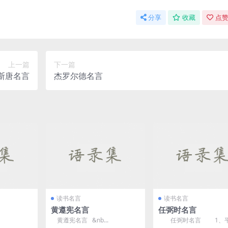
分享
收藏
点赞
上一篇
下一篇
罗斯唐名言
杰罗尔德名言
读书名言
读书名言
黄遵宪名言
任弼时名言
黄遵宪名言 &nb...
任弼时名言 1、平
“三怕”:一怕工作少,二怕...