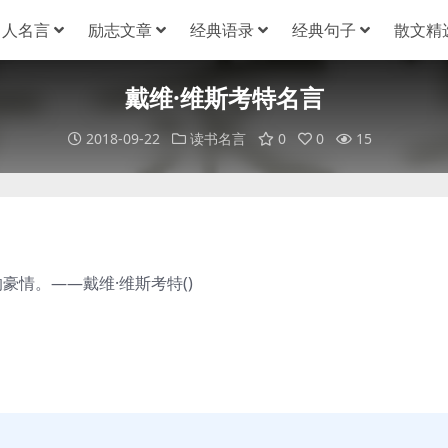
名人名言
励志文章
经典语录
经典句子
散文精
戴维·维斯考特名言
2018-09-22
读书名言
0
0
15
情。——戴维·维斯考特()