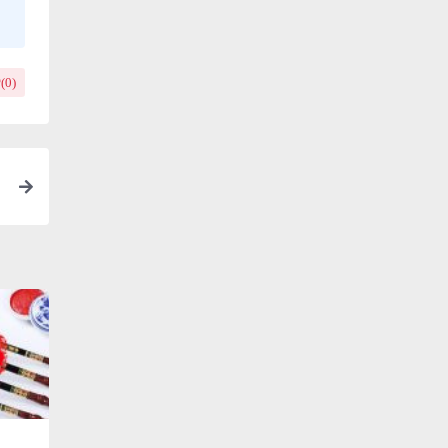
(
0
)