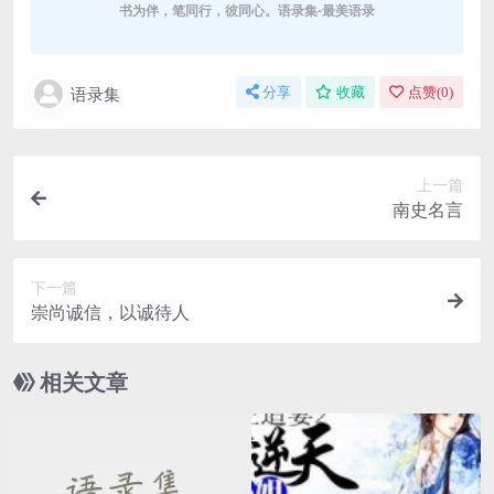
书为伴，笔同行，彼同心。语录集-最美语录
语录集
分享
收藏
点赞(
0
)
上一篇
南史名言
下一篇
崇尚诚信，以诚待人
相关文章