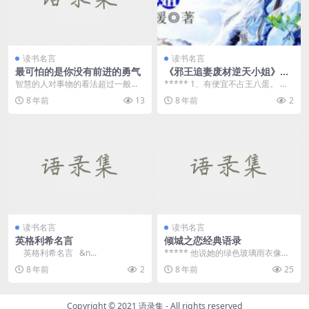
读书名言
读书名言
最可怕的是你没有前进的勇气
《邪王追妻废材逆天小姐》小
说经典的话小说句子
智慧的人对事物的看法超过一般
***** 1、有便宜不占王八蛋。
人，即心地明白，心里明白了还以
2、趁他病，要他的命。 ...
8 年前
13
8 年前
2
为不够，这就是智慧。 ...
读书名言
读书名言
英格利希名言
倾城之恋经典语录
英格利希名言 &n...
***** 他说她的绿色玻璃雨衣像一
只药瓶。“你就是医我的药&rdq...
8 年前
2
8 年前
25
Copyright © 2021
语录集
- All rights reserved