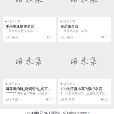
读书名言
读书名言
季米里亚捷夫名言
黄药眠名言
季米里亚捷夫名言 ...
黄药眠名言 &nb...
8 年前
6
8 年前
20
读书名言
读书名言
司马懿的诗_诗词诗句_名言名
100句值得推荐的读书名言
句赏析
****** 将军昔弃刘备，讬身国
1、学必求其心得，业必贵其专精。
家，国家委将军以疆场之任，任将
——章学诚 ...
8 年前
14
10 年前
30
军以图蜀之事，可...
Copyright © 2021
语录集
- All rights reserved