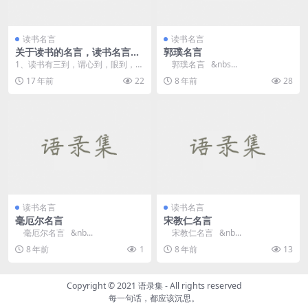
读书名言
读书名言
关于读书的名言，读书名言名
郭璞名言
句大全
1、读书有三到，谓心到，眼到，口
郭璞名言 &nbs...
到。——朱熹 ...
17 年前
22
8 年前
28
读书名言
读书名言
毫厄尔名言
宋教仁名言
毫厄尔名言 &nb...
宋教仁名言 &nb...
8 年前
1
8 年前
13
Copyright © 2021
语录集
- All rights reserved
每一句话，都应该沉思。