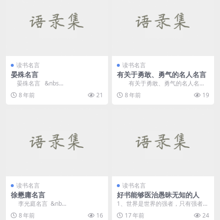
读书名言
读书名言
晏殊名言
有关于勇敢、勇气的名人名言
晏殊名言 &nbs...
有关于勇敢、勇气的名人名言
1、勇气通往天堂，怯懦通往地
8 年前
21
8 年前
19
狱。&mdash...
读书名言
读书名言
徐懋庸名言
好书能够医治愚昧无知的人
李光庭名言 &nb...
1、世界是世界的强者，只有强者，
才能排除万难，改造世界，驾驭世
8 年前
16
17 年前
24
界。 ...