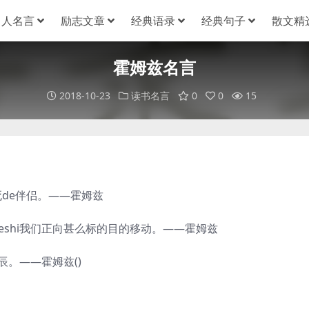
名人名言
励志文章
经典语录
经典句子
散文精
霍姆兹名言
2018-10-23
读书名言
0
0
15
de伴侣。——霍姆兹
shi我们正向甚么标的目的移动。——霍姆兹
辰。——霍姆兹()