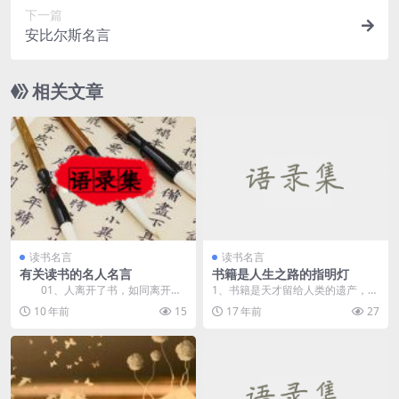
下一篇
安比尔斯名言
相关文章
读书名言
读书名言
有关读书的名人名言
书籍是人生之路的指明灯
01、人离开了书，如同离开空
1、书籍是天才留给人类的遗产，世
气一样不能生活。——科洛...
代相传，更是给予那些尚未出世的
10 年前
15
17 年前
27
人的礼物。 &nb...