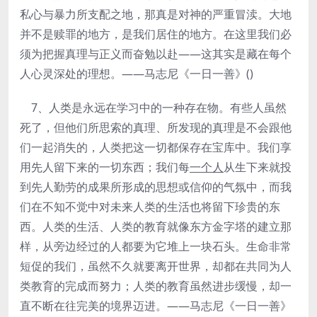
私心与暴力所支配之地，那真是对神的严重冒渎。大地
并不是赎罪的地方，是我们居住的地方。在这里我们必
须为把握真理与正义而奋勉以赴——这其实是藏在每个
人心灵深处的理想。——马志尼《一日一善》()
7、人类是永远在学习中的一种存在物。有些人虽然
死了，但他们所思索的真理、所发现的真理是不会跟他
们一起消失的，人类把这一切都保存在宝库中。我们享
用先人留下来的一切东西；我们每
一个人
从生下来就投
到先人勤劳的成果所形成的思想或信仰的气氛中，而我
们在不知不觉中对未来人类的生活也将留下珍贵的东
西。人类的生活、人类的教育就像东方金字塔的建立那
样，从旁边经过的人都要为它堆上一块石头。生命非常
短促的我们，虽然不久就要离开世界，却都在共同为人
类教育的完成而努力；人类的教育虽然进步缓慢，却一
直不断在往完美的境界迈进。——马志尼《一日一善》