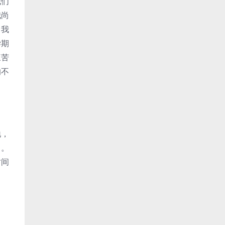
我们
我尚
。我
学期
三苦
的不
地，
了。
时间