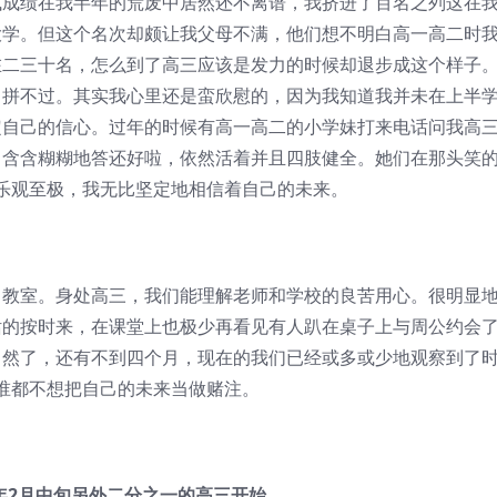
绩在我半年的荒废中居然还不离谱，我挤进了百名之列这在
大学。但这个名次却颇让我父母不满，他们想不明白高一高二时
在二三十名，怎么到了高三应该是发力的时候却退步成这个样子
，拼不过。其实我心里还是蛮欣慰的，因为我知道我并未在上半
定自己的信心。过年的时候有高一高二的小学妹打来电话问我高
，含含糊糊地答还好啦，依然活着并且四肢健全。她们在那头笑
乐观至极，我无比坚定地相信着自己的未来。
室。身处高三，我们能理解老师和学校的良苦用心。很明显
话的按时来，在课堂上也极少再看见有人趴在桌子上与周公约会
当然了，还有不到四个月，现在的我们已经或多或少地观察到了
谁都不想把自己的未来当做赌注。
年2月中旬另外二分之一的高三开始