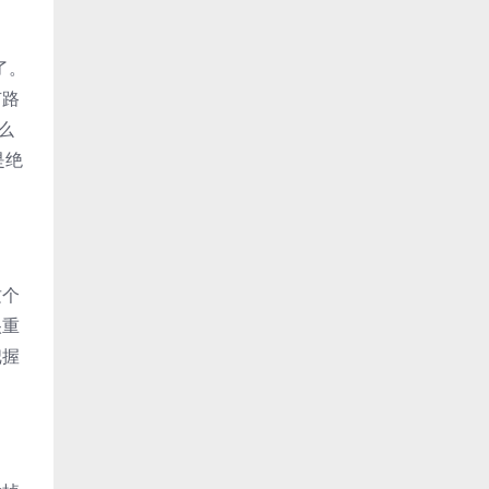
了。
有路
么
是绝
这个
很重
把握