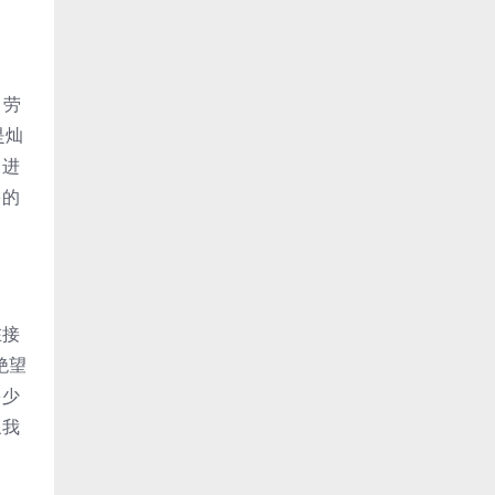
，劳
是灿
，进
多的
在接
绝望
多少
象我