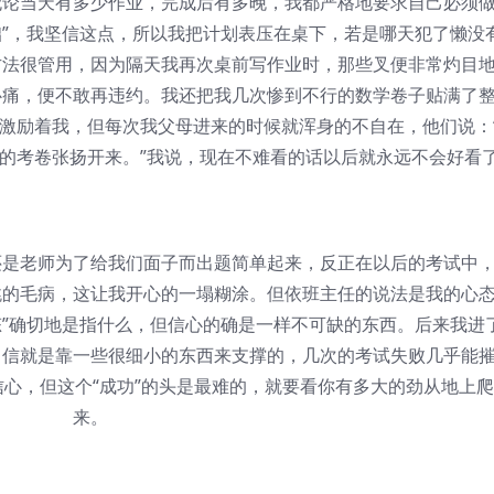
当天有多少作业，完成后有多晚，我都严格地要求自己必须
拙”，我坚信这点，所以我把计划表压在桌下，若是哪天犯了懒没
方法很管用，因为隔天我再次桌前写作业时，那些叉便非常灼目
心痛，便不敢再违约。我还把我几次惨到不行的数学卷子贴满了
激励着我，但每次我父母进来的时候就浑身的不自在，他们说：
的考卷张扬开来。”我说，现在不难看的话以后就永远不会好看
老师为了给我们面子而出题简单起来，反正在以后的考试中
跳的毛病，这让我开心的一塌糊涂。但依班主任的说法是我的心
态”确切地是指什么，但信心的确是一样不可缺的东西。后来我进
自信就是靠一些很细小的东西来支撑的，几次的考试失败几乎能
心，但这个“成功”的头是最难的，就要看你有多大的劲从地上爬
来。