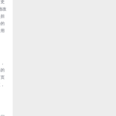
历史
地改
负担
外的
后用
了，
厚的
封页
短，