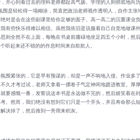
学，开心到看过去的理科老师都趾高气扬。学理的人则彻底地向
课程的氛围是轻松得一塌糊涂，简直把政治老师视作透明人，自作主张
师绝对是会在这些副课里给你足够的面子。高一高二的沉重课业
让我有些快乐得难以相信。虽然我依旧是说服着自己自觉地做课
心思则全然不在上面，每晚在书桌前庸碌地坐足四五个小时，然
”这个听起来还不错的的作息时间来自欺欺人。
围紧张的，它是早有预谋的，却是一声不响地入侵。作业多
像不久才考过试，老师又拿着一摞卷子气定神闲地踱进教室。厚
本就要感慨一番，发誓说这本书是永远做不完的，然后嬉笑着在
高考。然而，我们绝没有想到它们只是一个开头，并且寿命那么
们解决掉了，然后推到一旁用来积灰。