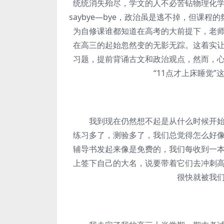
统统消失殆尽，学文的人不必苦钻物理化
saybye—bye，政治虽是逃不掉，但
为自修课谁都知道在高考的大前提下，老
在高三的起始忽然变的无影无踪。这着实
习题，提前背诵古文和政治观点，然而，
“11点才上床睡觉
我到现在仍然想不起是从什么时候开始氛
练习多了，测验多了，我们总觉得怎么好
辅导书发起来像是免费的，我们每收到一
上签下自己的大名，说要带着它们去冲刺
很快就被我