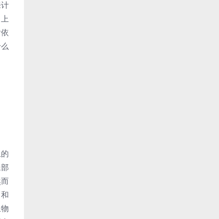
来计
、上
后依
什么
上的
腿部
然而
，和
生物