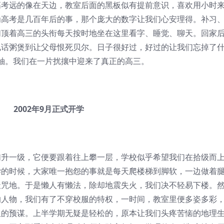
高考远的像在天边，教室后面的黑板似有提前意识，喜欢用小时
为高考是几百年后的事，那个庞大的数字让我们心安理得。补习
们顶着高三的头衔每天按时地坐在这里看字、睡觉、聊天。回家
电话粥煲到让父母恨死贝尔。日子很好过，好过的让我们忘掉了
袖。我们在一片扰攘中迎来了真正的高三。
2002年9月正式开学
一级，它便要跟着往上攀一层，学校似乎希望我们在拾级而
学的时候，大家唯一抱怨的事就是每天爬楼梯到脚软，一边做着
天咒地。于是懒人有懒法，除却地震失火，我们决不轻易下楼。
的人物，我们有了不穿校服的特权，一时间，教室里便多姿多彩
服的预谋。上半学期无疑是轻松的，原本让我们头疼苦恼的地理