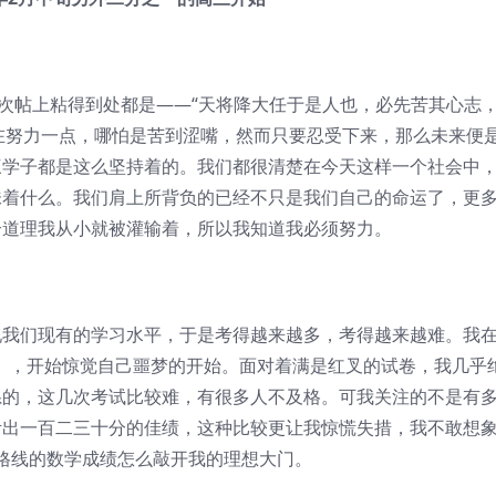
帖上粘得到处都是——“天将降大任于是人也，必先苦其心志
在努力一点，哪怕是苦到涩嘴，然而只要忍受下来，那么未来便
三学子都是这么坚持着的。我们都很清楚在今天这样一个社会中
味着什么。我们肩上所背负的已经不只是我们自己的命运了，更
个道理我从小就被灌输着，所以我知道我必须努力。
们现有的学习水平，于是考得越来越多，考得越来越难。我
0），开始惊觉自己噩梦的开始。面对着满是红叉的试卷，我几乎
系的，这几次考试比较难，有很多人不及格。可我关注的不是有
考出一百二三十分的佳绩，这种比较更让我惊慌失措，我不敢想
格线的数学成绩怎么敲开我的理想大门。