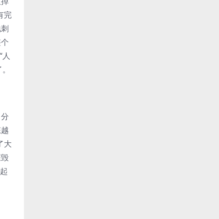
做掉
有完
地刺
整个
“人
了。
，分
态越
了大
摧毁
起