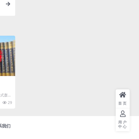
毯式轰
29
首页
用户
系我们
中心