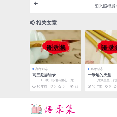
阳光照得最
相关文章
高考励志
高考励志
高三励志语录
一米远的天堂
01、我们必须有恒心，尤其
一片漆黑里，我们
要有自信心，我们相信我们的天
扇通往天堂的大门。
10 年前
0
0
23
10 年前
0
赋是用来做某种事情的，...
以为它离得太远，一次的