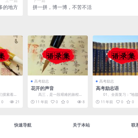
上一篇
下一篇
多的地方
拼一拼，博一博，不苦不活
高考励志
高考励志
花开的声音
高考励志语
摸索着那
高三，是一段艰难的旅程，
01、全面复习：“地
曾经我们都
在风雨载途和布满荆棘的旅程
炸”；查缺补漏：&ldqu...
0
21
11 年前
0
0
8
11 年前
0
0
跌...
中，我们像冬泥中的紫藤和木...
快速导航
关于本站
联