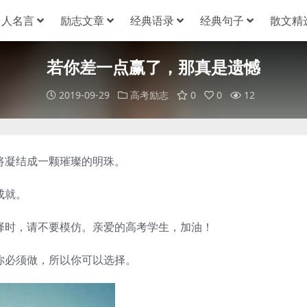
名人名言
励志文章
经典语录
经典句子
散文精
若你差一点赢了，那真是遗憾
2019-09-29
高考励志
0
0
12
将凝结成一颗璀璨的明珠。
成就。
择时，请不要模仿。亲爱的高考学生，加油！
你必须做，所以你可以选择。