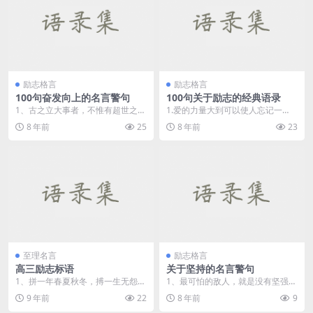
励志格言
励志格言
100句奋发向上的名言警句
100句关于励志的经典语录
1、古之立大事者，不惟有超世之
1.爱的力量大到可以使人忘记一
才，亦必有坚韧不拔之志。 ...
切，却又小到连一粒嫉妒的沙石也
8 年前
25
8 年前
23
不能容纳。 &nbs...
至理名言
励志格言
高三励志标语
关于坚持的名言警句
1、拼一年春夏秋冬，搏一生无怨无
1、最可怕的敌人，就是没有坚强的
悔。 2、只要累不死，就往死里
信念。——罗曼&midd...
9 年前
22
8 年前
9
学。...