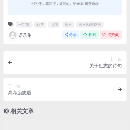
书为伴，笔同行，彼同心。语录集-最美语录
一定能
勤学
飞翔
高三
高三励志格言
语录集
分享
收藏
点赞(
0
)
上一篇
关于励志的诗句
下一篇
高考励志语
相关文章