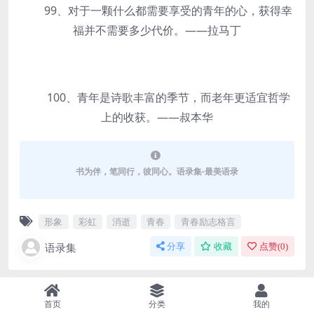
99、对于一颗什么都需要享受的青年的心，获得幸
福并不需要多少代价。——拉马丁
100、青年是诗歌丰富的季节，而老年更适宜哲学
上的收获。——叔本华
书为伴，笔同行，彼同心。语录集-最美语录
形象
彩虹
消逝
青春
青春励志格言
语录集
分享
收藏
点赞(
0
)
首页
分类
我的
上一篇