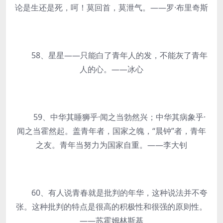
论是生还是死，呵！莫回首，莫泄气。——罗·布里奇斯
58、星星——只能白了青年人的发，不能灰了青年
人的心。——冰心
59、中华其睡狮乎·闻之当勃然兴；中华其病象乎·
闻之当霍然起。盖青年者，国家之魄，“晨钟”者，青年
之友。青年当努力为国家自重。——李大钊
60、有人说青春就是批判的年华，这种说法并不夸
张。这种批判的特点是很高的积极性和很强的原则性。
——苏霍姆林斯基