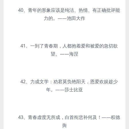
40、青年的形象应该是纯洁、热情、有正确批评能
力的。——池田大作
41、一到了青春期，人都抱着爱和被爱的急切欲
望。——海涅
42、力成文学：劝君莫负艳阳天，恩爱欢娱趁少
年。——莎士比亚
43、青春虚度无所成，白首衔悲补何及！——权德
舆