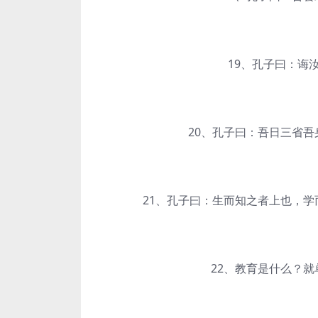
19、孔子曰：诲汝
20、孔子曰：吾日三省吾身
21、孔子曰：生而知之者上也，学而
22、教育是什么？就单