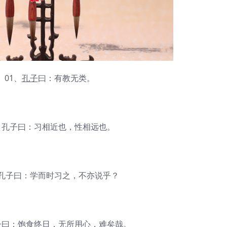
1、
孔子
曰：有教无类。
孔子曰：习相近也，性相远也。
子曰：学而时习之，不亦说乎？
曰：饱食终日，无所用心，难矣哉。