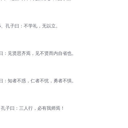
、孔子曰：不学礼，无以立。
：见贤思齐焉，见不贤而内自省也。
：知者不惑，仁者不忧，勇者不惧。
孔子曰：三人行，必有我师焉！