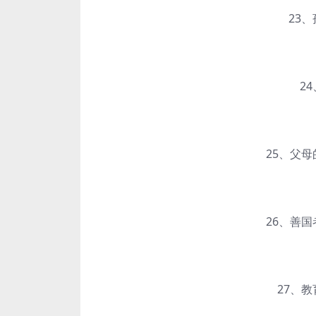
23、孩
24、
25、父母的
26、善国者
27、教育