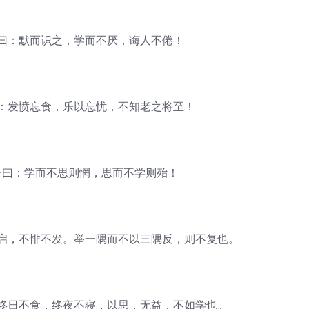
：默而识之，学而不厌，诲人不倦！
发愤忘食，乐以忘忧，不知老之将至！
曰：学而不思则惘，思而不学则殆！
，不悱不发。举一隅而不以三隅反，则不复也。
日不食，终夜不寝，以思，无益，不如学也。