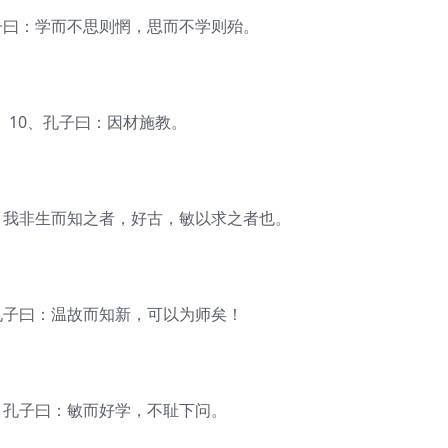
曰：学而不思则惘，思而不学则殆。
0、孔子曰：因材施教。
我非生而知之者，好古，敏以求之者也。
子曰：温故而知新，可以为师矣！
孔子曰：敏而好学，不耻下问。