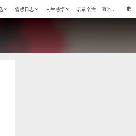
选
情感日志
人生感悟
语录个性