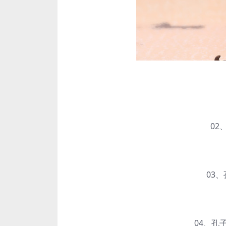
0
02、
03、孔
04、孔子