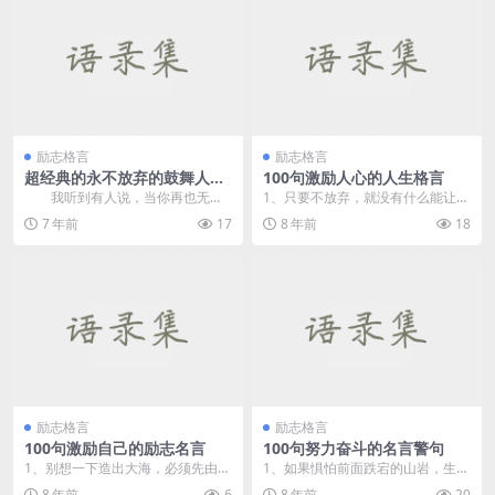
励志格言
励志格言
超经典的永不放弃的鼓舞人心
100句激励人心的人生格言
的句子分享
我听到有人说，当你再也无法
1、只要不放弃，就没有什么能让自
拥有它时。你唯一能做的就是让自
己退缩；只要够坚强，就没有什么
7 年前
17
8 年前
18
己不要忘记。 &nb...
能把自己打垮！ &...
励志格言
励志格言
100句激励自己的励志名言
100句努力奋斗的名言警句
1、别想一下造出大海，必须先由小
1、如果惧怕前面跌宕的山岩，生命
河川开始。 &nbs...
就永远只能是死水一潭。 ...
8 年前
6
8 年前
20