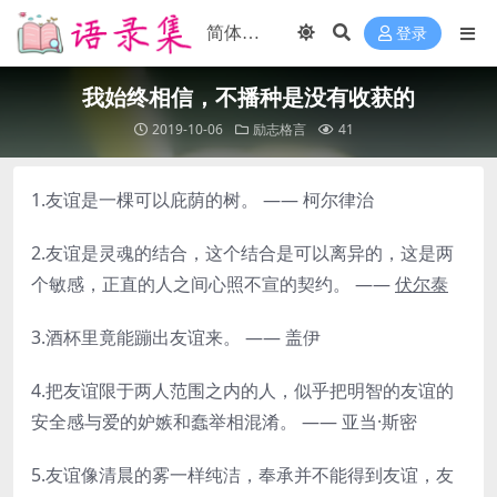
登录
我始终相信，不播种是没有收获的
2019-10-06
励志格言
41
1.友谊是一棵可以庇荫的树。 —— 柯尔律治
2.友谊是灵魂的结合，这个结合是可以离异的，这是两
个敏感，正直的人之间心照不宣的契约。 ——
伏尔泰
3.酒杯里竟能蹦出友谊来。 —— 盖伊
4.把友谊限于两人范围之内的人，似乎把明智的友谊的
安全感与爱的妒嫉和蠢举相混淆。 —— 亚当·斯密
5.友谊像清晨的雾一样纯洁，奉承并不能得到友谊，友