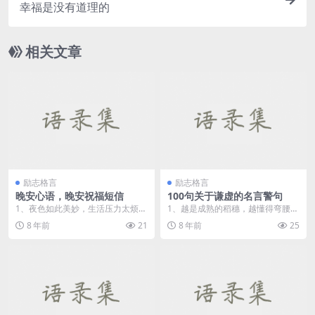
幸福是没有道理的
相关文章
励志格言
励志格言
晚安心语，晚安祝福短信
100句关于谦虚的名言警句
1、夜色如此美妙，生活压力太烦，
1、越是成熟的稻穗，越懂得弯腰。
忘掉一切烦恼，安安心心入眠，开
2、...
8 年前
21
8 年前
25
心和你常伴，美梦和...