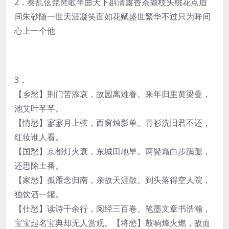
2，奏乱弦琵琶歌半曲天下斟清露香茶撷枝头桃花点眉
间朱砂随一世天涯凝笑面如花赋盛世繁华不过只为眸间
心上一个他
3，
【乡愁】荆门苦添哀，故园离难眷。来年归里黄梁曼，
池艾叶芊芊。
【情愁】寥寥月上弦，西窗烛影单。青衫洗旧君不还，
红妆谁人看。
【国愁】京都灯火衰，东城田地旱。两鬓霜白步蹒跚，
还思除土番。
【家愁】孤雁念归南，亲故天涯散。到头落得空人院，
独饮酒一罐。
【仕愁】读诗千余行，阅经三百卷。笔墨文章书浩瀚，
宝宝起名宝典却无人赏观。【将愁】鼓响烽火燃，敌血