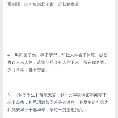
覆剑端。山河狼烟君王贪，难归她身畔。
4， 时间留了伤，碎了梦想，却让人学会了体谅。纵使
身边人来人往，请相信总会有人停下来，留在你身旁。
岁月荏苒，都不曾忘。
5，【弑墨千生】落笔无言，弑一方墨砚掩窗不闻亭下
珠玉离檐，相思泪溅曾回首寻去时燕，冬夏更迭可否为
我弑繁华三千那华年，杂诗一篇墨逝指尖