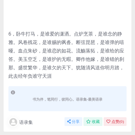
6，卧牛打马，是谁爱的潇洒。点炉烹茶，是谁念的静
雅。风卷残花，是谁赐的飒沓。断弦琵琶，是谁弹的喑
哑。血点朱砂，是谁恋的如花。流觞落拓，是谁给的应
答。美玉空乏，是谁护的无暇。卿作他嫁，是谁错的刹
那。盛世繁华，是谁欠的天下。犹随清风送你明月踏，
此去经年负谁守天涯
书为伴，笔同行，彼同心。语录集-最美语录
语录集
分享
收藏
点赞(
0
)