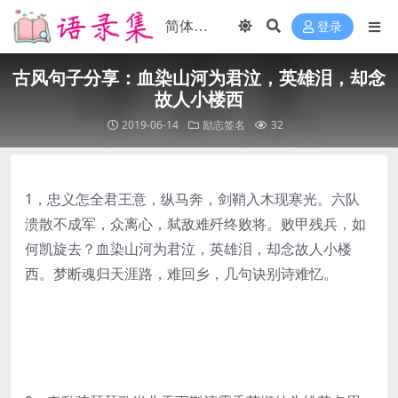
登录
古风句子分享：血染山河为君泣，英雄泪，却念
故人小楼西
2019-06-14
励志签名
32
1，忠义怎全君王意，纵马奔，剑鞘入木现寒光。六队
溃散不成军，众离心，弑敌难歼终败将。败甲残兵，如
何凯旋去？血染山河为君泣，英雄泪，却念故人小楼
西。梦断魂归天涯路，难回乡，几句诀别诗难忆。