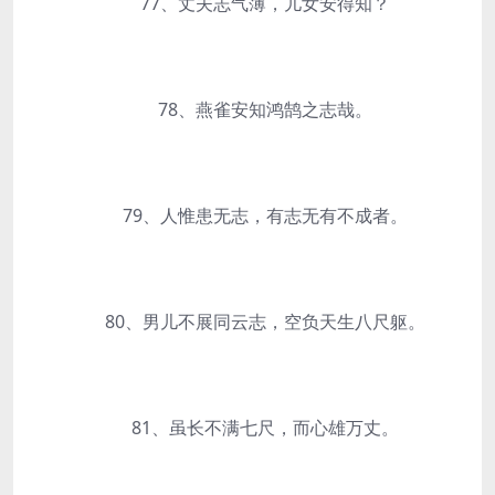
77、丈夫志气薄，儿女安得知？
78、燕雀安知鸿鹄之志哉。
79、人惟患无志，有志无有不成者。
80、男儿不展同云志，空负天生八尺躯。
81、虽长不满七尺，而心雄万丈。