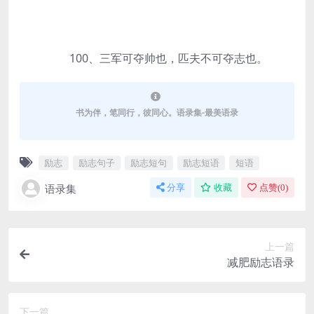
100、三军可夺帅也，匹夫不可夺志也。
书为伴，笔同行，彼同心。语录集-最美语录
励志
励志句子
励志短句
励志短语
短语
语录集
分享
收藏
点赞(
0
)
上一篇
减肥励志语录
下一篇