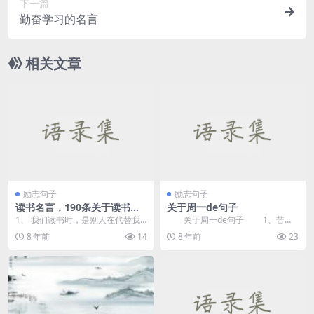
下一篇
勤奋学习的名言
相关文章
励志句子
励志句子
读书名言，190条关于读书的
关于周一de句子
名言
1、 我们读书时，是别人在代替我
关于周一de句子 1、苦不
们思想，我们只不过重复他的思想
苦，为了工资累飘动；累不累，为
8 年前
14
8 年前
23
活动的过程而已，犹...
了工作心操碎；烦...