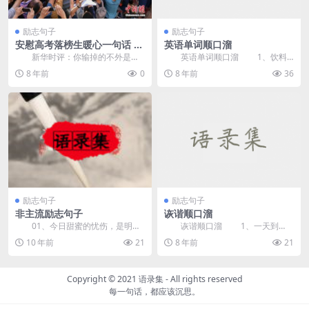
励志句子
励志句子
安慰高考落榜生暖心一句话 送
英语单词顺口溜
给落榜生简短励志的句子短语
新华时评：你输掉的不外是一
英语单词顺口溜 1、饮料
场测验——致2018年高考...
water 水，别华侈， 牛奶
8 年前
0
8 年前
36
milk...
励志句子
励志句子
非主流励志句子
诙谐顺口溜
01、今日甜蜜的忧伤，是明日
诙谐顺口溜 1、一天到
的激励。 02、命是弱者的借
晚，二目无光，三餐不食，四肢无
10 年前
21
8 年前
21
口...
力，五谷不分，六亲不...
Copyright © 2021
语录集
- All rights reserved
每一句话，都应该沉思。