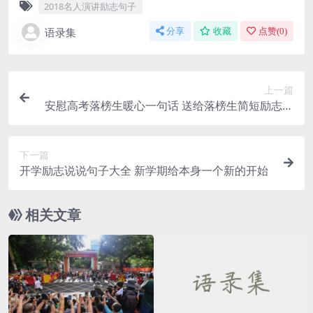
2018名人演讲励志句子
语录集
分享
收藏
点赞(
0
)
上一篇
安慰高考落榜生暖心一句话 送给落榜生简短励志的
句子短语
下一篇
开学励志说说句子大全 新学期给本身一个新的开始
相关文章