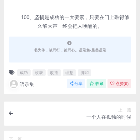
100、坚韧是成功的一大要素，只要在门上敲得够
久够大声，终会把人唤醒的。
书为伴，笔同行，彼同心。语录集-最美语录
成功
收获
改造
理想
脚印
语录集
分享
收藏
点赞(
0
)
上一篇
一个人在孤独的时候
下一篇