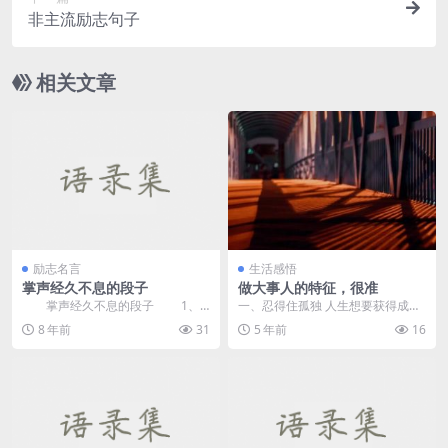
非主流励志句子
相关文章
励志名言
生活感悟
掌声经久不息的段子
做大事人的特征，很准
掌声经久不息的段子 1、
一、忍得住孤独 人生想要获得成
一位记者问博内拉：“请问博内拉先
功，必须忍得住孤独，尤其是在创
8 年前
31
5 年前
16
生，...
业之初，很多时候为了...