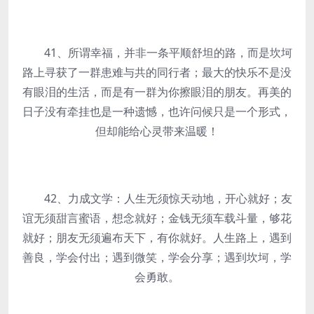
41、所谓幸福，并非一条平顺舒坦的路，而是坎坷
路上寻获了一群患难与共的同行者；最大的快乐不是没
有眼泪的生活，而是有一群为你擦眼泪的朋友。再美的
日子没有牵挂也是一种遗憾，也许问候只是一个形式，
但却能给心灵带来温暖！
42、力成文学：人生无须惊天动地，开心就好；友
谊无须甜言蜜语，想念就好；金钱无须车载斗量，够花
就好；朋友无须遍布天下，有你就好。人生路上，遇到
善良，学会付出；遇到微笑，学会分享；遇到坎坷，学
会勇敢。