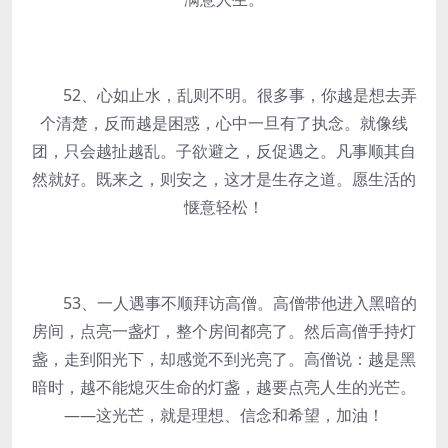
52、心如止水，乱则不明。很多事，你越是想去弄
个清楚，反而越是困惑，心中一旦有了执念。就像线
团，只会越扯越乱。子欲避之，反促遇之。凡事顺其自
然就好。既来之，则安之，这才是生存之道。愿生活的
惬意轻松！
53、一人遇事不顺拜访高僧。高僧带他进入黑暗的
房间，点亮一盏灯，整个房间都亮了。然后高僧手持灯
盏，走到阳光下，却感觉不到光亮了。高僧说：越是黑
暗时，越不能熄灭生命的灯盏，越要点亮人生的光芒。
——这光芒，就是理想、信念和希望，加油！