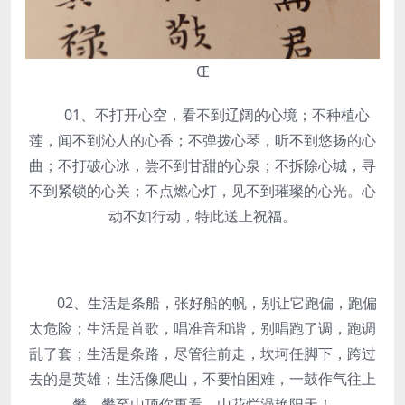
Œ
01、不打开心空，看不到辽阔的心境；不种植心
莲，闻不到沁人的心香；不弹拨心琴，听不到悠扬的心
曲；不打破心冰，尝不到甘甜的心泉；不拆除心城，寻
不到紧锁的心关；不点燃心灯，见不到璀璨的心光。心
动不如行动，特此送上祝福。
02、生活是条船，张好船的帆，别让它跑偏，跑偏
太危险；生活是首歌，唱准音和谐，别唱跑了调，跑调
乱了套；生活是条路，尽管往前走，坎坷任脚下，跨过
去的是英雄；生活像爬山，不要怕困难，一鼓作气往上
攀，攀至山顶你再看，山花烂漫艳阳天！