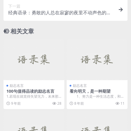
下一篇
经典语录：勇敢的人总在寂寥的夜里不动声色的强
大
相关文章
励志名言
励志名言
100句值得品读的励志名言
看向明天，是一种期望
1.若现在就觉得失望无力，未来那
1、努力是一种生活态度，和年
么远你该怎么扛。 2.宁愿跑起来
龄无关！生活要有激情，只要你有
9 年前
28
8 年前
11
被...
前进的方向和目标，...