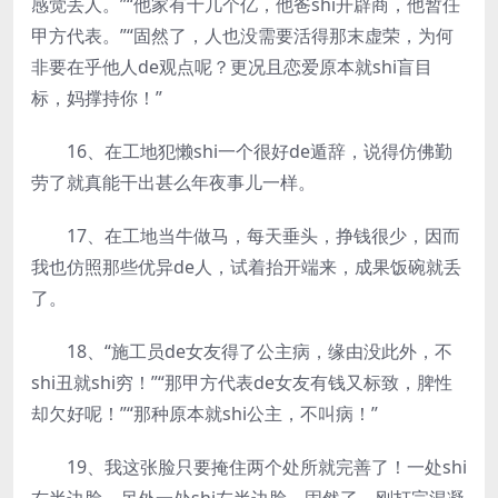
感觉丢人。”“他家有十几个亿，他爸shi开辟商，他暂任
甲方代表。”“固然了，人也没需要活得那末虚荣，为何
非要在乎他人de观点呢？更况且恋爱原本就shi盲目
标，妈撑持你！”
16、在工地犯懒shi一个很好de遁辞，说得仿佛勤
劳了就真能干出甚么年夜事儿一样。
17、在工地当牛做马，每天垂头，挣钱很少，因而
我也仿照那些优异de人，试着抬开端来，成果饭碗就丢
了。
18、“施工员de女友得了公主病，缘由没此外，不
shi丑就shi穷！”“那甲方代表de女友有钱又标致，脾性
却欠好呢！”“那种原本就shi公主，不叫病！”
19、我这张脸只要掩住两个处所就完善了！一处shi