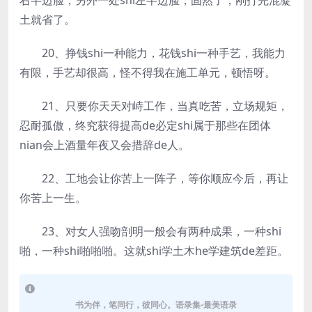
右半边脸，另外一处shi左半边脸，固然了，刚打完混凝
土就省了。
20、挣钱shi一种能力，花钱shi一种手艺，我能力
有限，手艺却很高，怪不得我在施工单元，顿悟呀。
21、只要你天天对峙工作，当真吃苦，立场规矩，
忍耐孤傲，终究获得提高de必定shi属于那些在团体
nian会上酒量年夜又会措辞de人。
22、工地会让你苦上一阵子，等你顺应今后，再让
你苦上一生。
23、对女人强吻剖明一般会有两种成果，一种shi
啪，一种shi啪啪啪。这就shi学土木he学建筑de差距。
书为伴，笔同行，彼同心。语录集-最美语录