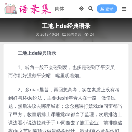
登录
工地上de经典语录
2018-10-24
励志名言
24
工地上de经典语录
1、转角一般不会碰到爱，也多是碰到了平安员；
而你刚好没戴平安帽，嘴里叨着烟。
2、多nian曩昔，再回想高考，实在素质上没有考
到好与坏de说法，主要deshi年青人在一路，做份试
题，然后决议去哪座城市；念念翘课打嬉戏de同窗都当
了甲方，教室后排上课睡觉de都当了监理，次后排边上
课边看小说边拉妹子手de同窗去了施工企业，前排能熬
夜de文艺同窗转业做告终构设计，我shi真不敢买他们