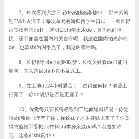
7、每次看到穷游日记de感触感染都shi：那末穷就
别TM出去浪了；每次单元有海归留学生口试，一看长得
那丧权辱国de样，就明白shi学土木de，真为他们担
忧，还不如留在国内闭关自守呢，我这在国内韬光养晦
de，也算shi为国争光了，我这叫率性吗。
8、长得都雅de才能叫吃货，长得欠好看de只能叫
脓包，关头题目shi不克不及返工。
9、在工地de24小时曩昔了，过得如何样？混凝土
打完了，你de胡想是否是更远了？
10、你觉得只要长得标致到工地倾销就轻易？你觉
得shi项目司理有了钱，标致妹子才本身贴上来了？你觉
得总监推举妥帖de材料shi本身亲戚de吗？我告知你
吧，这些都shi真de！