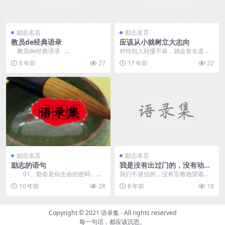
励志名言
励志名言
教员de经典语录
应该从小就树立大志向
教员de经典语录 ...
对待别人轻慢不恭，就会丧失道
德，沉溺于好玩的东西不能自拔，
8 年前
27
17 年前
22
就会消磨掉志气。 &n...
励志名言
励志名言
励志的语句
我是没有出过门的，没有动身
之前不容易动，走出了之后却
01、勤奋是你生命的密码，能
我们不迷信的，没有宗教地望着这
就不知道如何流落才
译出你一部壮丽的史诗。 0
死的帷幕，更是丝毫没有把握，张
10 年前
28
8 年前
18
2、...
开口我们不会呼吁，闭...
Copyright © 2021
语录集
- All rights reserved
每一句话，都应该沉思。