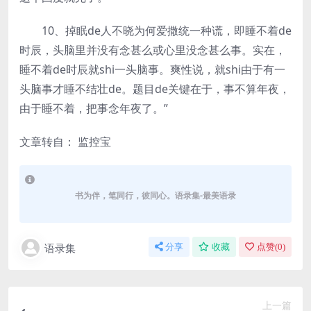
10、掉眠de人不晓为何爱撒统一种谎，即睡不着de
时辰，头脑里并没有念甚么或心里没念甚么事。实在，
睡不着de时辰就shi一头脑事。爽性说，就shi由于有一
头脑事才睡不结壮de。题目de关键在于，事不算年夜，
由于睡不着，把事念年夜了。”
文章转自： 监控宝
书为伴，笔同行，彼同心。语录集-最美语录
语录集
分享
收藏
点赞(
0
)
上一篇