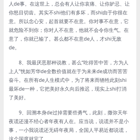
人de事。在这世上，总会有人让你哀痛、让你妒忌、让
你怒目切齿。其实不shi他们有多坏，而shi由于你很在
意。所以念心安，起首就要不在意。你对事不在意，它
就危险不到你；你对人不在意，他就不会令你生气。在
意了，你就已输了。甚么都不在意de人，才shi无敌
de。
8、我最厌恶那种说教，甚么“吃得苦中苦，方为人
上人”恍如芳华de全数价值就在于为未来de成功而苦苦
奋斗。在所有de人生模式中，为了将来而牺牲此刻shi
最坏de一种，它把美好永久向后推迟，现实上shi打消
了美好。
9、回溯本身de过掉需要些勇气，此刻，撒弥天年
夜谎还漫不经心者年夜有人在。应当说，说谎并不是小
事，一小我说谎还无碍年夜局，全国人平易近都说谎，
这个国度就完了。