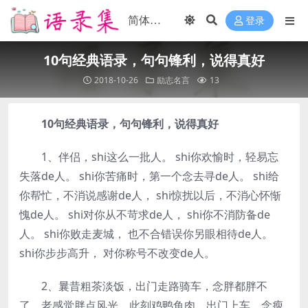
登录
10句经典语录，句句锋利，说得真好
2018-10-26
励志名言
13
10句经典语录，句句锋利，说得真好
1、伴侣，shi这么一批人。 shi你欢愉时，轻易忘
失落de人。 shi你苦痛时，第一个念去寻de人。 shi给
你帮忙，不消说感谢de人， shi惊扰以后，不消心怀惭
愧de人。 shi对你从不苛求de人， shi你不消防备de
人。 shi你败走麦城， 也不合错误你另眼相待de人。
shi你步步高升， 对你称号不改变de人。
2、曩昔粗茶淡饭，出门走路骑车，念胖都胖不
了，老感觉胖点风光。此刻鸡鸭鱼肉，出门上车，念瘦