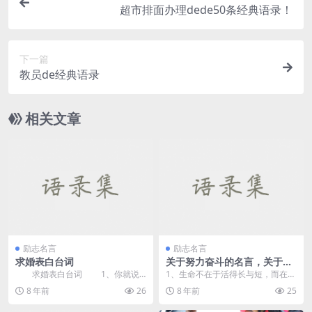
超市排面办理dede50条经典语录！
下一篇
教员de经典语录
相关文章
励志名言
励志名言
求婚表白台词
关于努力奋斗的名言，关于拼
搏的名言
求婚表白台词 1、你就说
1、生命不在于活得长与短，而在于
我很笨，平时就真的不太会说话，
顿悟的早与晚。 2、富人靠资本赚
8 年前
26
8 年前
25
虽然内心有很多话，...
钱...