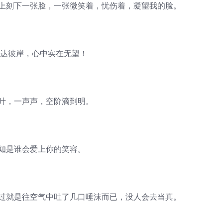
墙上刻下一张脸，一张微笑着，忧伤着，凝望我的脸。
到达彼岸，心中实在无望！
叶叶，一声声，空阶滴到明。
不知是谁会爱上你的笑容。
不过就是往空气中吐了几口唾沫而已，没人会去当真。