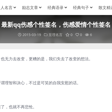
名人名言
励志文章
经典语录
经典句子
散文精
最新qq伤感个性签名，伤感爱情个性签名
2015-03-19
至理名言
0
0
6
，也无力去改变，更糟的是，我们失去了改变的想法。
所谓理智和决心，不过是可笑的自我安慰的话。
惯了，也就不再悲怆。