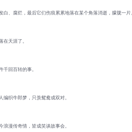
，发白、腐烂，最后它们伤痕累累地落在某个角落消逝，朦胧一片
落在天涯了。
件千回百转的事。
众人编织牛郎梦，只羡鸳鸯成双对。
古今浪漫传奇情，皆成笑谈故事会。