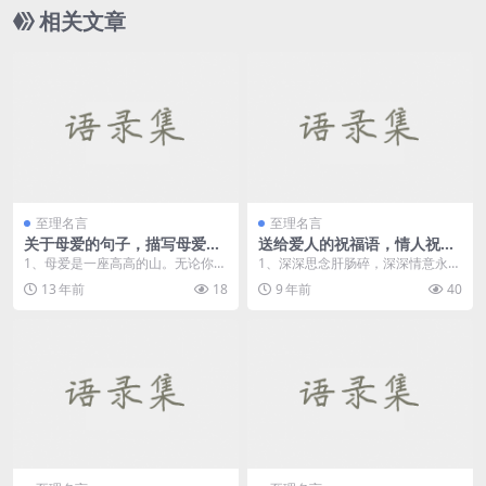
相关文章
至理名言
至理名言
关于母爱的句子，描写母爱的
送给爱人的祝福语，情人祝福
句子
语
1、母爱是一座高高的山。无论你有
1、深深思念肝肠碎，深深情意永相
多大困难，她总是依靠的屏障。那
随，深深夜里难入睡，深深梦里有
13 年前
18
9 年前
40
高耸的身躯，为你遮...
你陪，深深回忆深深...