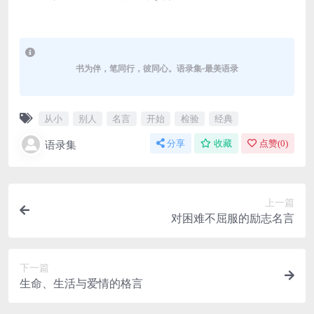
书为伴，笔同行，彼同心。语录集-最美语录
从小
别人
名言
开始
检验
经典
语录集
分享
收藏
点赞(
0
)
上一篇
对困难不屈服的励志名言
下一篇
生命、生活与爱情的格言