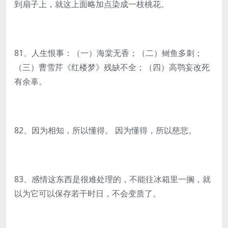
到扇子上，就这上面略加点染成一枝桃花。
81、人生恨事：（一）海棠无香；（二）鲥鱼多刺；
（三）曹雪芹《红楼梦》残缺不全；（四）高鹗妄改死
有余辜。
82、因为相知，所以懂得。 因为懂得，所以慈悲。
83、感情这东西是很难处理的，不能往冰箱里一搁，就
以为它可以保存若干时日，不会变质了。