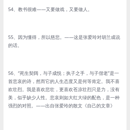
54、教书很难——又要做戏，又要做人。
55、因为懂得，所以慈悲。——这是张爱玲对胡兰成说
的话。
56、“死生契阔，与子成悦；执子之手，与子偕老”是一
首悲哀的诗，然而它的人生态度又是何等肯定。我不喜
欢壮烈。我是喜欢悲壮，更喜欢苍凉壮烈只是力，没有
美，似乎缺少人性。悲哀则如大红大绿的配色，是一种
强烈的对照。——出自张爱玲的散文《自己的文章》