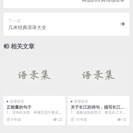
下一篇
几米经典语录大全
相关文章
至理名言
至理名言
正能量的句子
关于长江的诗句，描写长江的
诗句
1、没用的东西，再便宜也不要买；
1、孤帆远影碧空尽，唯见长江天际
不爱的人，再寂寞也不要依赖。
流。——李白《黄鹤楼送孟...
9 年前
22
10 年前
32
2、...