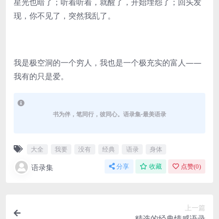
星光也暗了；听着听着，就醒了，开始埋怨了；回头发
现，你不见了，突然我乱了。
我是极空洞的一个穷人，我也是一个极充实的富人——
我有的只是爱。
书为伴，笔同行，彼同心。语录集-最美语录
大全
我要
没有
经典
语录
身体
语录集
分享
收藏
点赞(
0
)
上一篇
精选的经典情感语录