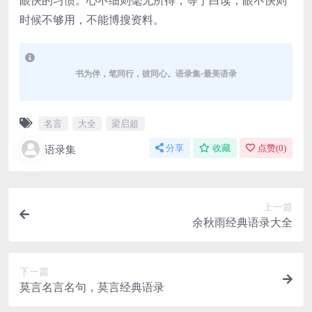
眼快的习惯。心不细则毫无所得，等于白读；眼不快则
时候不够用，不能博搜资料。
书为伴，笔同行，彼同心。语录集-最美语录
名言
大全
梁启超
语录集
分享
收藏
点赞(
0
)
上一篇
余秋雨经典语录大全
下一篇
莫言名言名句，莫言经典语录