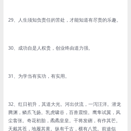
29、人生须知负责任的苦处，才能知道有尽责的乐趣。
30、成功自是人权贵，创业终由道力强。
31、为学当有实功，有实用。
32、红日初升，其道大光。河出伏流，一泻汪洋。潜龙
腾渊，鳞爪飞扬。乳虎啸谷，百兽震惶。鹰隼试翼，风
尘翕张。奇花初胎，矞矞皇皇。干将发硎，有作其芒。
天戴其苍，地履其黄。纵有千古，横有八荒。前途似