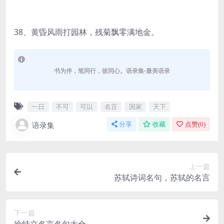
38、黄昏风雨打园林，残菊飘零满地金。
书为伴，笔同行，彼同心。语录集-最美语录
一日
不可
可以
名言
国家
天下
语录集
分享
收藏
点赞(
0
)
上一篇
苏轼诗词名句，苏轼的名言
下一篇
徐特立名言名句大全