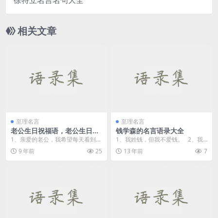
相关文章
至理名言
至理名言
老公生日祝福语，老公生日快
钱学森的名言语录大全
乐祝福语
1、亲爱的老公，我希望每天看到你
1、我姓钱，但我不爱钱。 2、我
的笑容，不要再背负太大的压力；
们不能人云亦云，这不是科学精
9 年前
25
13 年前
7
我希望能够陪你到牙...
神，科...