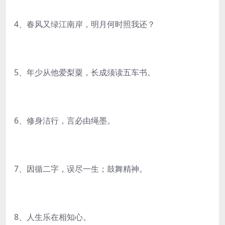
4、春风又绿江南岸，明月何时照我还？
5、年少从他爱梨粟，长成须读五车书。
6、修身洁行，言必由绳墨。
7、因循二字，误尽一生；鼓舞精神。
8、人生乐在相知心。