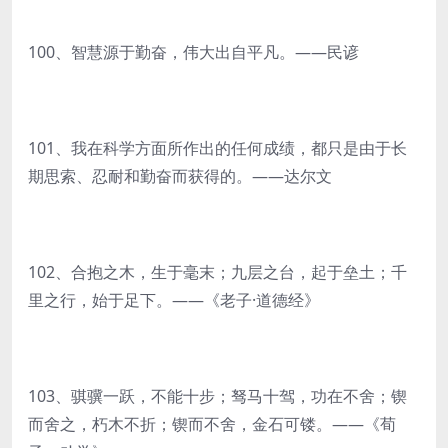
100、智慧源于勤奋，伟大出自平凡。——民谚
101、我在科学方面所作出的任何成绩，都只是由于长
期思索、忍耐和勤奋而获得的。——达尔文
102、合抱之木，生于毫末；九层之台，起于垒土；千
里之行，始于足下。——《老子·道德经》
103、骐骥一跃，不能十步；驽马十驾，功在不舍；锲
而舍之，朽木不折；锲而不舍，金石可镂。——《荀