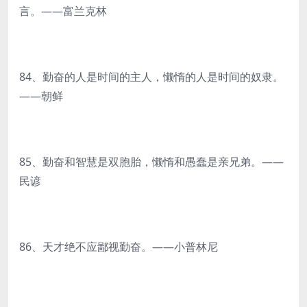
言。——富兰克林
84、勤奋的人是时间的主人，懒惰的人是时间的奴隶。
——朝鲜
85、勤奋和智慧是双胞胎，懒惰和愚蠢是亲兄弟。——
民谚
86、天才绝不应鄙视勤奋。——小普林尼