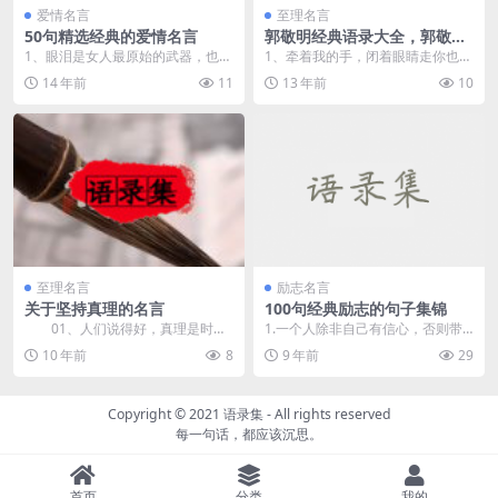
爱情名言
至理名言
50句精选经典的爱情名言
郭敬明经典语录大全，郭敬明
经典爱情语录
1、眼泪是女人最原始的武器，也是
1、牵着我的手，闭着眼睛走你也不
男人唯一无法抵抗的最厉害的武
会迷路。 2、你笑一次，我就可以
14 年前
11
13 年前
10
器。 ...
高...
至理名言
励志名言
关于坚持真理的名言
100句经典励志的句子集锦
01、人们说得好，真理是时间
1.一个人除非自己有信心，否则带
的女儿，不是权威的女儿。—&md
给别人信心。 2.拒绝严峻的冶
10 年前
8
9 年前
29
as...
炼，...
Copyright © 2021
语录集
- All rights reserved
每一句话，都应该沉思。
首页
分类
我的