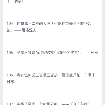
子，劝学》
104、你想成为幸福的人吗？但愿你首先学会吃得起
苦。——屠格涅夫
105、灵感不过是“顽强的劳动而获得的奖赏”。——列宾
106、贵有恒何必三更眠五更起，最无益只怕一日曝十
日寒。
107、不经历风雨，怎能见彩虹。——《真心英雄》