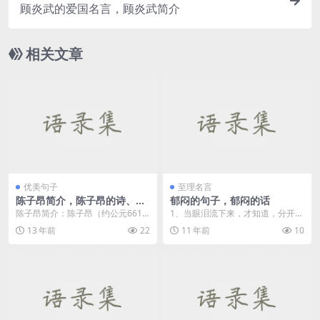
顾炎武的爱国名言，顾炎武简介
相关文章
优美句子
至理名言
陈子昂简介，陈子昂的诗、陈
郁闷的句子，郁闷的话
子昂名句
陈子昂简介：陈子昂（约公元661
1、当眼泪流下来，才知道，分开也
～公元702），唐代文学家，初唐
是另一种明白。 2、爱那么短，遗
13 年前
22
11 年前
10
诗文革新人物之一...
忘...