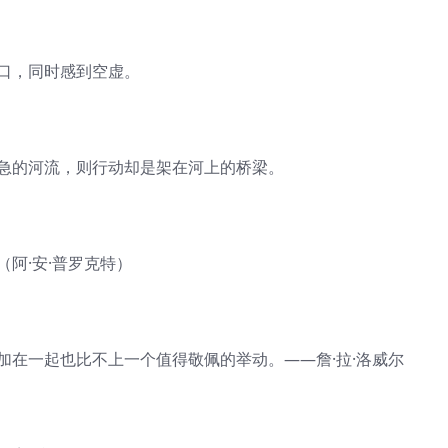
开口，同时感到空虚。
湍急的河流，则行动却是架在河上的桥梁。
阿·安·普罗克特）
加在一起也比不上一个值得敬佩的举动。——詹·拉·洛威尔