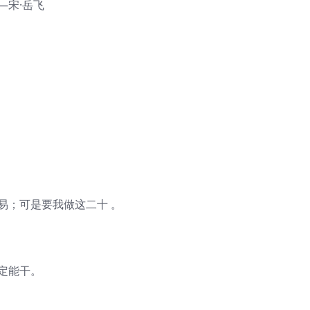
—宋·岳飞
易；可是要我做这二十 。
定能干。