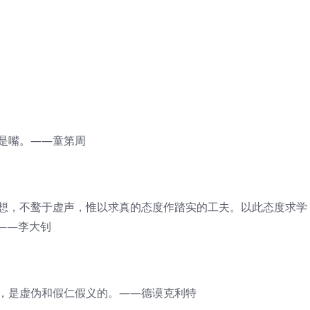
是嘴。——童第周
空想，不鹜于虚声，惟以求真的态度作踏实的工夫。以此态度求学
——李大钊
人，是虚伪和假仁假义的。——德谟克利特