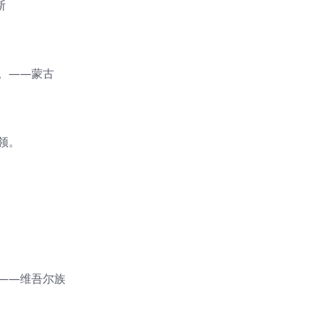
斯
。——蒙古
领。
——维吾尔族