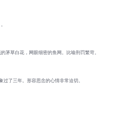
月。
茂的茅草白花，网眼细密的鱼网。比喻刑罚繁苛。
好象过了三年。形容思念的心情非常迫切。