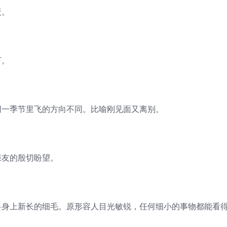
衰。
下。
同一季节里飞的方向不同。比喻刚见面又离别。
亲友的殷切盼望。
兽身上新长的细毛。原形容人目光敏锐，任何细小的事物都能看