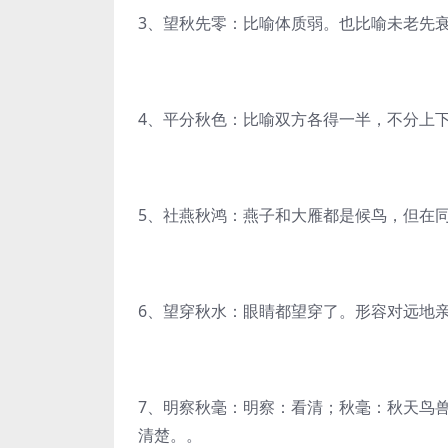
3、望秋先零：比喻体质弱。也比喻未老先
4、平分秋色：比喻双方各得一半，不分上
5、社燕秋鸿：燕子和大雁都是候鸟，但在
6、望穿秋水：眼睛都望穿了。形容对远地
7、明察秋毫：明察：看清；秋毫：秋天鸟
清楚。。