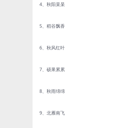
4、秋阳杲杲
5、稻谷飘香
6、秋风红叶
7、硕果累累
8、秋雨绵绵
9、北雁南飞